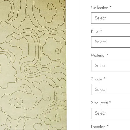
Collection
*
Select
Knot
*
Select
Material
*
Select
Shape
*
Select
Size (Feet)
*
Select
Location
*