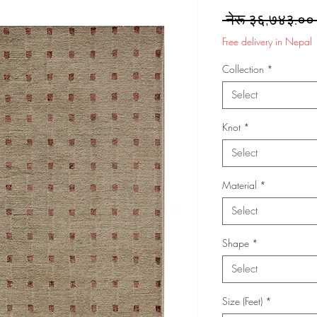
 नेरू ३६,७४३.००
Free delivery in Nepal
Collection
*
Select
Knot
*
Select
Material
*
Select
Shape
*
Select
Size (Feet)
*