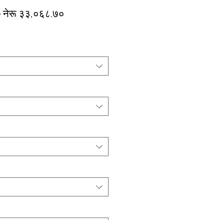
Regular
Sale
 
नेरू ३३,०६८.७०
Price
Price