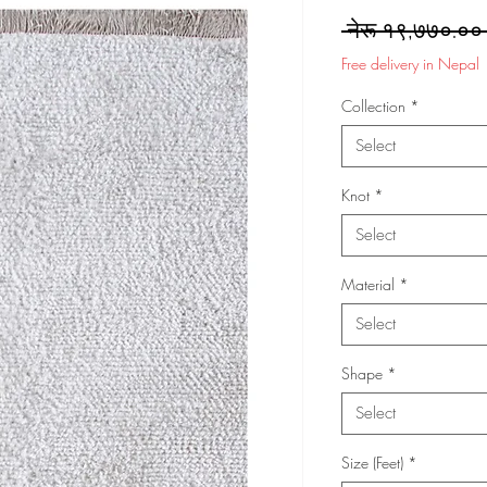
 नेरू १९,७७०.००
Free delivery in Nepal
Collection
*
Select
Knot
*
Select
Material
*
Select
Shape
*
Select
Size (Feet)
*