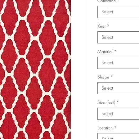
Collection
*
Select
Knot
*
Select
Material
*
Select
Shape
*
Select
Size (Feet)
*
Select
Location
*