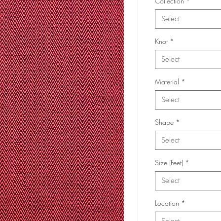
Collection
*
Select
Knot
*
Select
Material
*
Select
Shape
*
Select
Size (Feet)
*
Select
Location
*